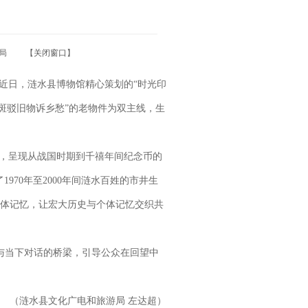
旅游局 【
关闭窗口
】
近日，涟水县博物馆精心策划的“时光印
“斑驳旧物诉乡愁”的老物件为双主线，生
络，呈现从战国时期到千禧年间纪念币的
970年至2000年间涟水百姓的市井生
体记忆，让宏大历史与个体记忆交织共
史与当下对话的桥梁，引导公众在回望中
（涟水县文化广电和旅游局 左达超）